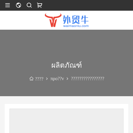
ผลิตภัณฑ์
προ??ν
????????????????
????