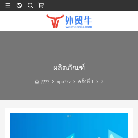
ผลิตภัณฑ์
προ??ν
ครั้งที่ 1
2
????