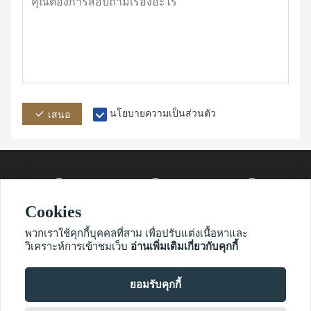
นโยบายความเป็นส่วนตัว
เสนอ
Cookies
ที่อยู่
อีเมล์
โทรศัพท์
พวกเราใช้คุกกี้บุคคลที่สาม เพื่อปรับแต่งเนื้อหาและ
วิเคราะห์การเข้าชมเว็บ
อ่านเพิ่มเติมเกี่ยวกับคุกกี้
ยอมรับคุกกี้
?2021 ไวมาโอนิอูเน็ต