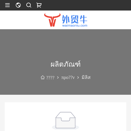
ผลิตภัณฑ์
προ??ν
มิลิส
????