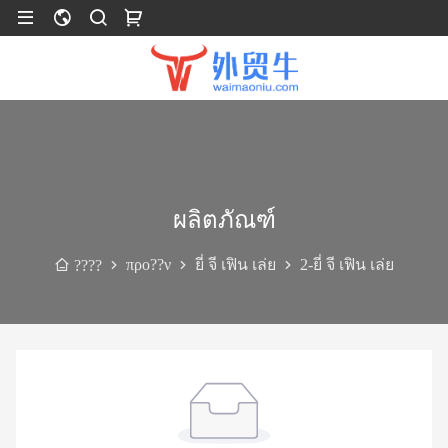
ผลิตภัณฑ์
προ??ν
ยี่ จี เฟิน เล่ย
2-ยี่ จี เฟิน เล่ย
????